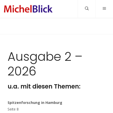
HOME
DAS JOURNAL
ARCHIV / DOWNLOADS
DER VEREIN
Ausgabe 2 –
TOURISMUS-TIPPS
KONTAKT
INFOS & MEDIADATEN
2026
u.a. mit diesen Themen:
Spitzenforschung in Hamburg
Seite 8